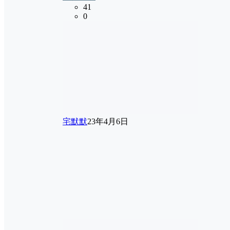
41
0
宅默默
23年4月6日