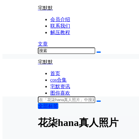
宅默默
会员介绍
联系我们
解压教程
文章
宅默默
首页
cos合集
宅默资讯
图你喜欢
全部标签
花柒hana真人照片