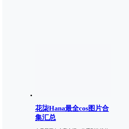
花柒Hana最全cos图片合
集汇总