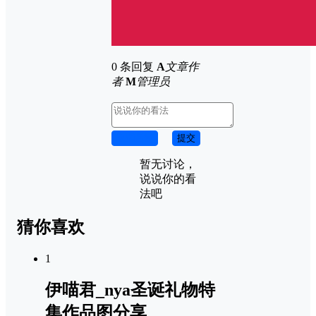
0 条回复
A
文章作
者
M
管理员
取消回复
提交
暂无讨论，
说说你的看
法吧
猜你喜欢
1
伊喵君_nya圣诞礼物特
集作品图分享