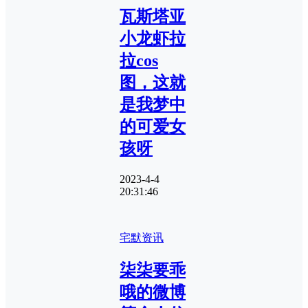
瓦斯塔亚
小龙虾拉
拉cos
图，这就
是我梦中
的可爱女
孩呀
2023-4-4
20:31:46
宅默资讯
柒柒要乖
哦的微博