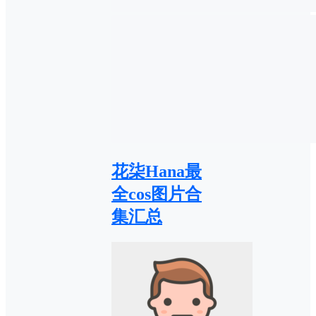
花柒Hana最
全cos图片合
集汇总