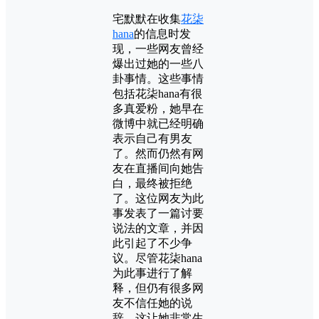
宅默默在收集
花柒
hana
的信息时发
现，一些网友曾经
爆出过她的一些八
卦事情。这些事情
包括花柒hana有很
多真爱粉，她早在
微博中就已经明确
表示自己有男友
了。然而仍然有网
友在直播间向她告
白，最终被拒绝
了。这位网友为此
事发表了一篇讨要
说法的文章，并因
此引起了不少争
议。尽管花柒hana
为此事进行了解
释，但仍有很多网
友不信任她的说
辞，这让她非常生