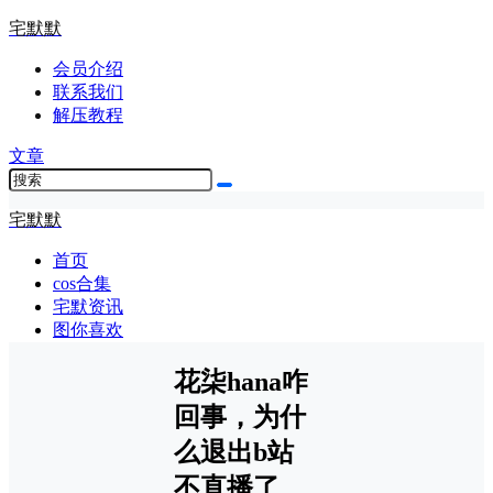
宅默默
会员介绍
联系我们
解压教程
文章
宅默默
首页
cos合集
宅默资讯
图你喜欢
花柒hana咋
回事，为什
么退出b站
不直播了