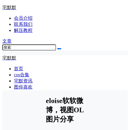
宅默默
会员介绍
联系我们
解压教程
文章
宅默默
首页
cos合集
宅默资讯
图你喜欢
eloise软软微
博，视图OL
图片分享