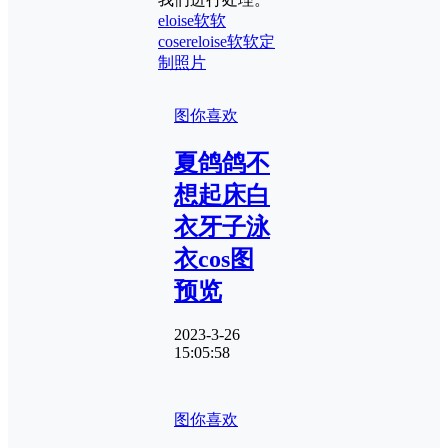
eloise软软
coser
eloise软软定
制照片
图你喜欢
夏鸽鸽不
想起床白
衣牙子泳
衣cos图
预览
2023-3-26
15:05:58
图你喜欢