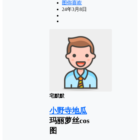
图你喜欢
24年3月8日
宅默默
小野寺地瓜
玛丽萝丝cos
图