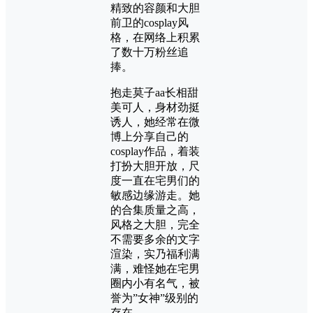
精致的容颜和大胆
前卫的cosplay风
格，在网络上积累
了数十万粉丝追
捧。
抱走莫子aa长相甜
美可人，身材劲挺
诱人，她经常在微
博上分享自己的
cosplay作品，着装
打扮大胆开放，尺
度一直在宅男们的
敏感边缘游走。她
的合集质量之高，
风格之大胆，完全
不需要多余的文字
渲染，实乃福利满
满，难怪她在宅男
圈内小有名气，被
誉为”女神”级别的
存在。