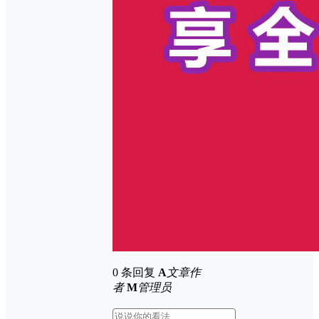
0 条回复
A
文章作
者
M
管理员