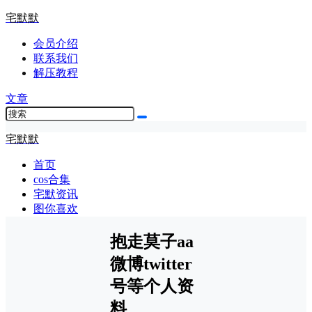
宅默默
会员介绍
联系我们
解压教程
文章
宅默默
首页
cos合集
宅默资讯
图你喜欢
抱走莫子aa
微博twitter
号等个人资
料