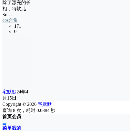
除了漂亮的长
相，特软儿
So…
cos合集
171
0
宅默默
24年4
月15日
Copyright © 2026
宅默默
查询 8 次，耗时 0.0884 秒
首页
会员
菜单
我的