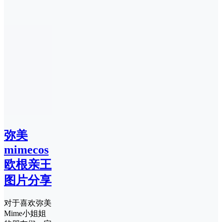
弥美
mimecos
欧根亲王
图片分享
对于喜欢弥美
Mime小姐姐