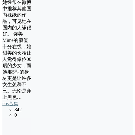
她经常在微博
中推荐其他圈
内妹纸的作
品，可见她在
圈内的人缘很
好。 弥美
Mime的颜值
十分在线，她
甜美的长相让
人觉得像位00
后的少女，而
她那S型的身
材更是让许多
女生羡慕不
已。无论是穿
上黑色…
cos合集
842
0