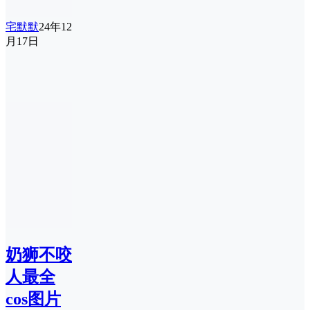
宅默默
24年12
月17日
奶狮不咬
人最全
cos图片