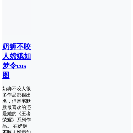
奶狮不咬
人嫦娥如
梦令cos
图
奶狮不咬人很
多作品都很出
名，但是宅默
默最喜欢的还
是她的《王者
荣耀》系列作
品。 在奶狮
不咬人嫦娥如