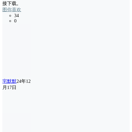
接下载。
图你喜欢
34
0
宅默默
24年12
月17日