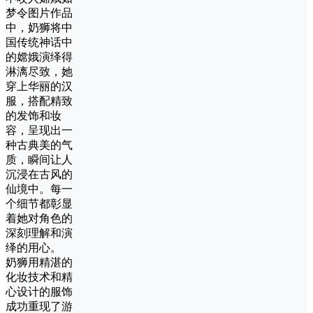
梦令图片作品
中，奶狮将中
国传统神话中
的嫦娥演绎得
淋漓尽致，她
穿上华丽的汉
服，搭配精致
的发饰和妆
容，呈现出一
种古典美的气
质，瞬间让人
沉浸在古风的
仙境中。每一
个细节都彰显
着她对角色的
深刻理解和演
绎的用心。
奶狮用精湛的
化妆技术和精
心设计的服饰
成功重现了游