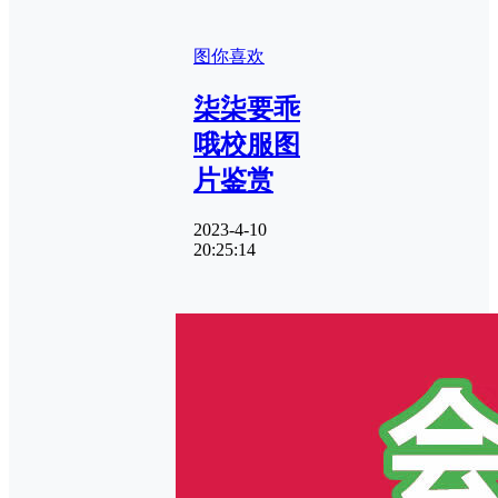
图你喜欢
柒柒要乖
哦校服图
片鉴赏
2023-4-10
20:25:14