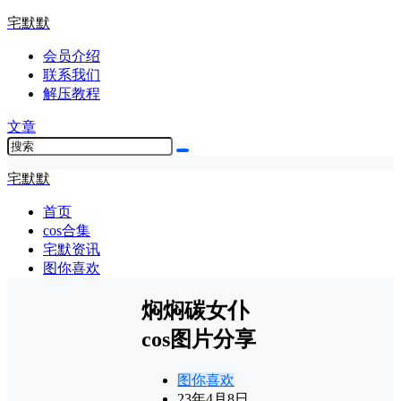
宅默默
会员介绍
联系我们
解压教程
文章
宅默默
首页
cos合集
宅默资讯
图你喜欢
焖焖碳女仆
cos图片分享
图你喜欢
23年4月8日