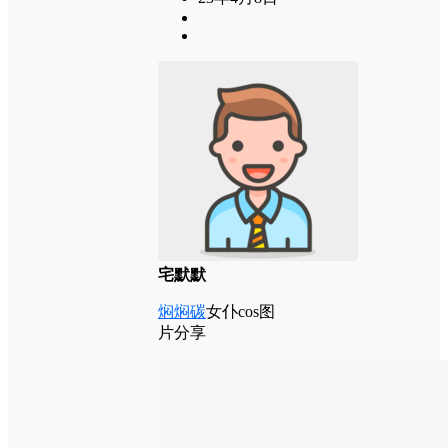
宅默默
焖焖碳
女仆cos图
片分享