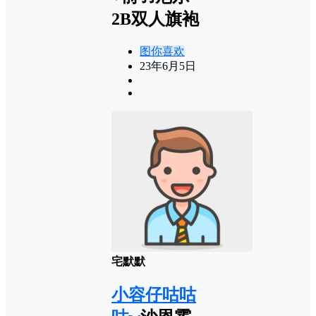
2B双人旗袍
图你喜欢
23年6月5日
宅默默
小容仔咕咕