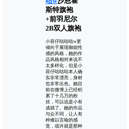
咕w
沙恩霍
斯特旗袍
+前羽尼尔
2B双人旗袍
小容仔咕咕咕w更
倾向于展现御姐性
感的风格，她的作
品风格相对来说不
太多样化，但是小
容仔咕咕咕本人确
实非常漂亮，身材
也非常出色。她目
前在微博上已经积
累了十几万的粉
丝，可以说是小有
成就了。她的作品
与众不同，让人有
种难以言喻的感
觉，或许就是那种