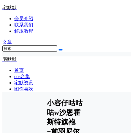
宅默默
会员介绍
联系我们
解压教程
文章
宅默默
首页
cos合集
宅默资讯
图你喜欢
小容仔咕咕
咕w沙恩霍
斯特旗袍
+前羽尼尔