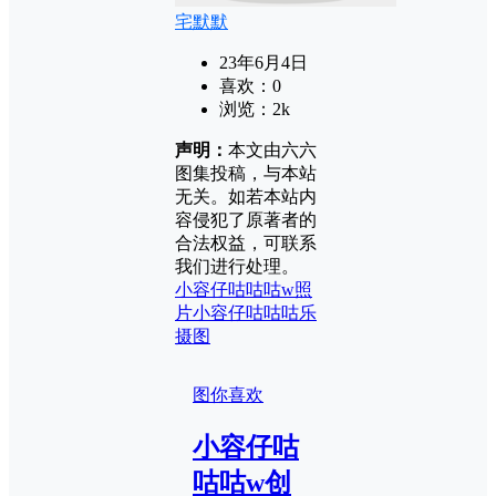
宅默默
23年6月4日
喜欢：
0
浏览：
2k
声明：
本文由六六
图集投稿，与本站
无关。如若本站内
容侵犯了原著者的
合法权益，可联系
我们进行处理。
小容仔咕咕咕w照
片
小容仔咕咕咕乐
摄图
图你喜欢
小容仔咕
咕咕w创