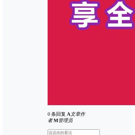
0 条回复
A
文章作
者
M
管理员