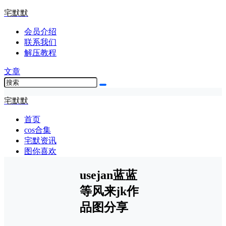
宅默默
会员介绍
联系我们
解压教程
文章
宅默默
首页
cos合集
宅默资讯
图你喜欢
usejan蓝蓝
等风来jk作
品图分享