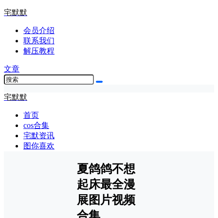
宅默默
会员介绍
联系我们
解压教程
文章
宅默默
首页
cos合集
宅默资讯
图你喜欢
夏鸽鸽不想
起床最全漫
展图片视频
合集